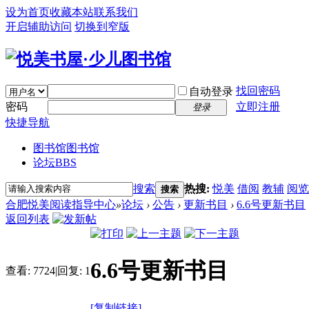
设为首页
收藏本站
联系我们
开启辅助访问
切换到窄版
找回密码
自动登录
密码
立即注册
登录
快捷导航
图书馆
图书馆
论坛
BBS
搜索
热搜:
悦美
借阅
教辅
阅览
搜索
合肥悦美阅读指导中心
»
论坛
›
公告
›
更新书目
›
6.6号更新书目
返回列表
6.6号更新书目
查看:
7724
|
回复:
1
[复制链接]