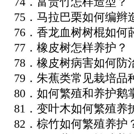
74．富贵竹怎样造型？
75．马拉巴栗如何编辫
76．香龙血树树棍如何
77．橡皮树怎样养护？
78．橡皮树病害如何防
79．朱蕉类常见栽培品
80．如何繁殖和养护鹅
81．变叶木如何繁殖养
82．棕竹如何繁殖养护