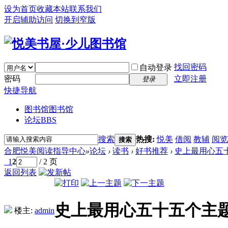
设为首页
收藏本站
联系我们
开启辅助访问
切换到窄版
找回密码
自动登录
密码
立即注册
登录
快捷导航
图书馆
图书馆
论坛
BBS
搜索
热搜:
悦美
借阅
教辅
阅览
搜索
合肥悦美阅读指导中心
»
论坛
›
读书
›
好书推荐
›
史上最用心五
1
2
/ 2 页
返回列表
史上最用心五十五个主
楼主:
admin