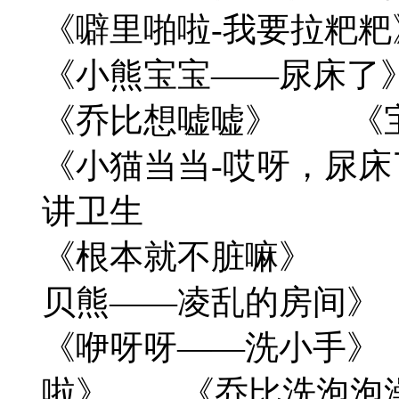
《噼里啪啦-我要拉
《小熊宝宝——尿床了
《乔比想嘘嘘》 《
《小猫当当-哎呀，尿床
讲卫生
《根本就不脏嘛》 
贝熊——凌乱的房间》
《咿呀呀——洗小手》
啦》 《乔比洗泡泡