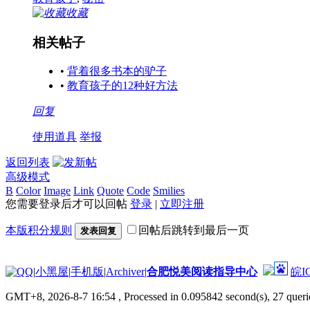
收藏
相关帖子
•
背着很多书本的驴子
•
教育孩子的12种好方法
回复
使用道具
举报
返回列表
高级模式
B
Color
Image
Link
Quote
Code
Smilies
您需要登录后才可以回帖
登录
|
立即注册
本版积分规则
回帖后跳转到最后一页
发表回复
|
小黑屋
|
手机版
|
Archiver
|
合肥悦美阅读指导中心
皖I
GMT+8, 2026-8-7 16:54
, Processed in 0.095842 second(s), 27 querie