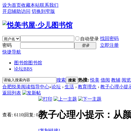
设为首页
收藏本站
联系我们
开启辅助访问
切换到窄版
找回密码
自动登录
密码
立即注册
登录
快捷导航
图书馆
图书馆
论坛
BBS
搜索
热搜:
悦美
借阅
教辅
阅览
搜索
合肥悦美阅读指导中心
»
论坛
›
生活
›
教育理念
›
教子心理小提示
返回列表
教子心理小提示：从颜
查看:
6110
|
回复:
0
[复制链接]