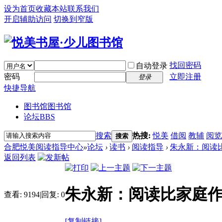
设为首页
收藏本站
联系我们
开启辅助访问
切换到窄版
找回密码
自动登录
密码
立即注册
登录
快捷导航
图书馆
图书馆
论坛
BBS
搜索
热搜:
悦美
借阅
教辅
阅览
搜索
合肥悦美阅读指导中心
»
论坛
›
读书
›
阅读指导
›
朱永新：阅读
返回列表
朱永新：阅读比家庭作
查看:
9194
|
回复:
0
[复制链接]