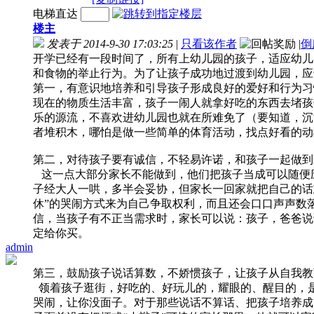
电梯直达
楼主
发表于 2014-9-30 17:03:25
|
只看该作者
|
倒
开学已经有一段时间了，所有上幼儿园的孩子，适应幼儿
和食物的举止行为。为了让孩子成功地过渡到幼儿园，应
第一，有意识地培养和引导孩子形成良好的爱好和行为习
现在的物质生活丰富，孩子一闹人就拿好吃的东西去堵孩
乐的源流，不喜欢进幼儿园也就在所难免了（要知道，沉
者堆积木，哪怕是做一些简单的体育活动，找点好看的动
第二，对待孩子要有诚信，不轻易许诺，和孩子一起做到“
这一点大部分家长不能做到，他们把孩子当成可以随便
子经大人一哄，多半会妥协，但家长一回家就把自己的话
休”的哭闹方式来为自己争取权利，而且还会口口声声数
信，当孩子有不正当需求时，家长可以说：孩子，爸爸说
定给你买。
admin
第三，鼓励孩子说话算数，不娇惯孩子，让孩子从自我教
领着孩子逛街，好吃的、好玩儿的，耀眼的、醒目的，
哭闹，让你没面子。对于那些说话不算话、把孩子培养成