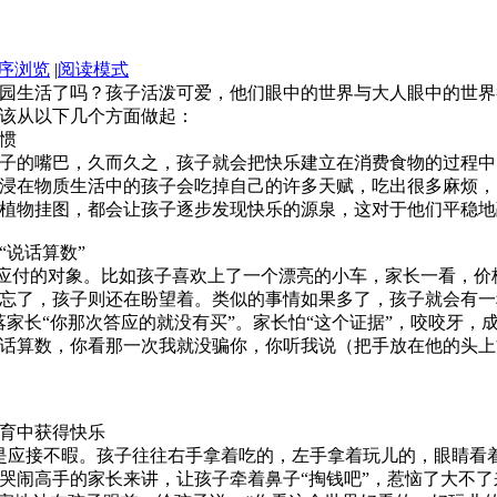
序浏览
|
阅读模式
园生活了吗？孩子活泼可爱，他们眼中的世界与大人眼中的世界
该从以下几个方面做起：
惯
子的嘴巴，久而久之，孩子就会把快乐建立在消费食物的过程中
浸在物质生活中的孩子会吃掉自己的许多天赋，吃出很多麻烦，
植物挂图，都会让孩子逐步发现快乐的源泉，这对于他们平稳地
说话算数”
应付的对象。比如孩子喜欢上了一个漂亮的小车，家长一看，价
忘了，孩子则还在盼望着。类似的事情如果多了，孩子就会有一
落家长“你那次答应的就没有买”。家长怕“这个证据”，咬咬牙
话算数，你看那一次我就没骗你，你听我说（把手放在他的头上
育中获得快乐
是应接不暇。孩子往往右手拿着吃的，左手拿着玩儿的，眼睛看
哭闹高手的家长来讲，让孩子牵着鼻子“掏钱吧”，惹恼了大不了