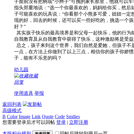
子面前没有把柄或“小辫子”可拽的家长那里，他就可以
指头郑重地说：“选一个你最喜欢的，妈妈给你买，然后就
子可能喜欢的玩具说：“你看那个小熊多可爱，妞妞一定
现的好，回去的时候，还可以买一些好吃的，挑选一个孩
好？”
其实孩子快乐的最高境界是和父母一起快乐，他的行为能
自我教育及从自我教育中获得了快乐，这种激励将是受益
总之，孩子来到这个世界，我们自然是爱她，但孩子不
一点，在方法上你做到了以上三点，相信你的孩子你娇惯
子，能有不乐意的吗？
幼儿园
收藏
回复
使用道具
举报
返回列表
高级模式
B
Color
Image
Link
Quote
Code
Smilies
您需要登录后才可以回帖
登录
|
立即注册
本版积分规则
回帖后跳转到最后一页
发表回复