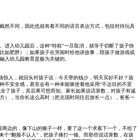
截然不同，因此也就有着不同的语言表达方式，包括对待玩具
。进入幼儿园后，这种“特权”一旦取消，就等于切断了孩子快
比如肥胖）；如果孩子在哭闹时给他讲故事，陪孩子做游戏或
融入幼儿园教育是极为关键的。
格惊人，就回头对孩子说：今天带的钱少，明天买好不好？孩
种不安全感，甚至会有一种本能驱使着他采用“不达目的不罢
，成全了孩子，其后果可想而知。家长如果说话算数，对孩子有诚
方），当你长这么高时（把兑现时间往后放长一点），爸爸一
着两边的，像下山的猴子一样，要了这一个求着下一个，不给了
来个“翻脸不认人”，把孩子痛打一顿。而那些说话算数，在孩