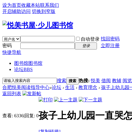
设为首页
收藏本站
联系我们
开启辅助访问
切换到窄版
找回密码
自动登录
密码
立即注册
登录
快捷导航
图书馆
图书馆
论坛
BBS
搜索
热搜:
悦美
借阅
教辅
阅览
搜索
合肥悦美阅读指导中心
»
论坛
›
生活
›
教育理念
›
孩子上幼儿园
返回列表
孩子上幼儿园一直哭
查看:
6336
|
回复:
0
[复制链接]