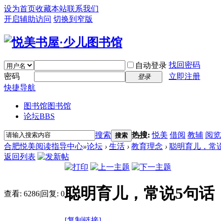
设为首页
收藏本站
联系我们
开启辅助访问
切换到窄版
找回密码
自动登录
密码
立即注册
登录
快捷导航
图书馆
图书馆
论坛
BBS
搜索
热搜:
悦美
借阅
教辅
阅览
搜索
合肥悦美阅读指导中心
»
论坛
›
生活
›
教育理念
›
聪明育儿，常
返回列表
聪明育儿，常说5句话
查看:
6286
|
回复:
0
[复制链接]