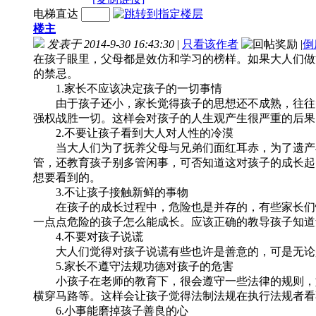
电梯直达
楼主
发表于 2014-9-30 16:43:30
|
只看该作者
|
倒
在孩子眼里，父母都是效仿和学习的榜样。如果大人们做
的禁忌。
1.家长不应该决定孩子的一切事情
由于孩子还小，家长觉得孩子的思想还不成熟，往往替
强权战胜一切。这样会对孩子的人生观产生很严重的后果
2.不要让孩子看到大人对人性的冷漠
当大人们为了抚养父母与兄弟们面红耳赤，为了遗产与
管，还教育孩子别多管闲事，可否知道这对孩子的成长起
想要看到的。
3.不让孩子接触新鲜的事物
在孩子的成长过程中，危险也是并存的，有些家长们怕
一点点危险的孩子怎么能成长。应该正确的教导孩子知道
4.不要对孩子说谎
大人们觉得对孩子说谎有些也许是善意的，可是无论是
5.家长不遵守法规功德对孩子的危害
小孩子在老师的教育下，很会遵守一些法律的规则，如
横穿马路等。这样会让孩子觉得法制法规在执行法规者看
6.小事能磨掉孩子善良的心