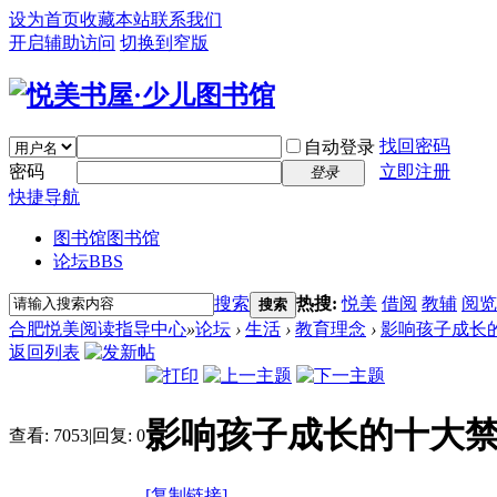
设为首页
收藏本站
联系我们
开启辅助访问
切换到窄版
找回密码
自动登录
密码
立即注册
登录
快捷导航
图书馆
图书馆
论坛
BBS
搜索
热搜:
悦美
借阅
教辅
阅览
搜索
合肥悦美阅读指导中心
»
论坛
›
生活
›
教育理念
›
影响孩子成长
返回列表
影响孩子成长的十大
查看:
7053
|
回复:
0
[复制链接]