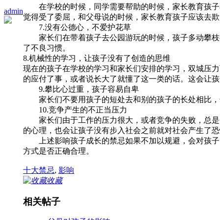
在学校的时候，同学需要帮助的时候，家长教育孩子不
admin
觉得受了委屈，和父母说的时候，家长教育孩子应该去欺
7.没有公德心，不爱护花草
家长们在带着孩子去公园游玩的时候，孩子多动攀枝摘
了不良习惯。
8.机械性的学习，让孩子没有了创造的思维
现在的孩子在学校的学习和家长们安排的学习，双城压力
的应付了事，或者说长大了就懂了这一类的话。这会让孩
9.攀比心过重，孩子容易自卑
家长们不要用孩子的短处去和别的孩子的长处相比，长
10.竞争产生的不正当压力
家长们由于工作的压力很大，或者竞争的失败，总是会
的心理，也会让孩子没有步入社会之前就对社会产生了恐
上述影响孩子成长的禁忌如果不加以规避，会对孩子的
方式是否正确合理。
十大禁忌
,
影响
收藏
相关帖子