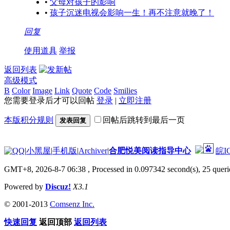
•
父母对孩子的影响
•
孩子沉迷电视会影响一生！再不注意就晚了！
回复
使用道具
举报
返回列表
高级模式
B
Color
Image
Link
Quote
Code
Smilies
您需要登录后才可以回帖
登录
|
立即注册
本版积分规则
回帖后跳转到最后一页
发表回复
|
小黑屋
|
手机版
|
Archiver
|
合肥悦美阅读指导中心
皖I
GMT+8, 2026-8-7 06:38
, Processed in 0.097342 second(s), 25 querie
Powered by
Discuz!
X3.1
© 2001-2013
Comsenz Inc.
快速回复
返回顶部
返回列表