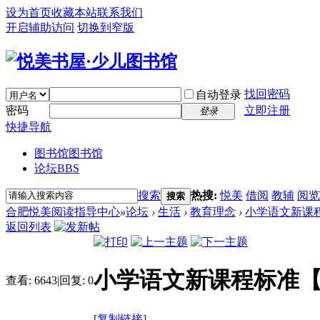
设为首页
收藏本站
联系我们
开启辅助访问
切换到窄版
找回密码
自动登录
密码
立即注册
登录
快捷导航
图书馆
图书馆
论坛
BBS
搜索
热搜:
悦美
借阅
教辅
阅览
搜索
合肥悦美阅读指导中心
»
论坛
›
生活
›
教育理念
›
小学语文新课
返回列表
小学语文新课程标准
查看:
6643
|
回复:
0
[复制链接]