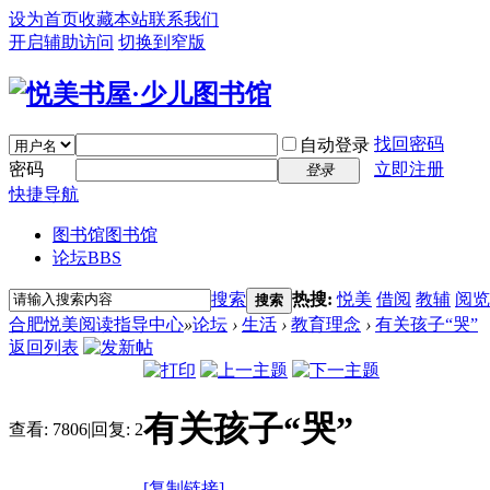
设为首页
收藏本站
联系我们
开启辅助访问
切换到窄版
找回密码
自动登录
密码
立即注册
登录
快捷导航
图书馆
图书馆
论坛
BBS
搜索
热搜:
悦美
借阅
教辅
阅览
搜索
合肥悦美阅读指导中心
»
论坛
›
生活
›
教育理念
›
有关孩子“哭”
返回列表
有关孩子“哭”
查看:
7806
|
回复:
2
[复制链接]